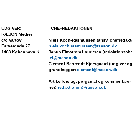
UDGIVER:
I CHEFREDAKTIONEN:
RÆSON Medier
c/o Vartov
Niels Koch-Rasmussen (ansv. chefredakt
Farvergade 27
niels.koch.rasmussen@raeson.dk
1463 København K
Janus Elmstrøm Lauritsen (redaktionsche
jel@raeson.dk
Clement Behrendt Kjersgaard (udgiver o
grundlægger)
clement@raeson.dk
Artikelforslag, pørgsmål og kommentarer
her:
redaktionen@raeson.dk