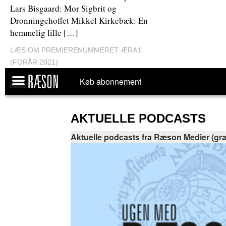
Lars Bisgaard: Mor Sigbrit og
Dronningehoffet Mikkel Kirkebæk: En
hemmelig lille […]
LÆS OM PREMIERENUMMERET ÆRA1
(FORÅR 2021)