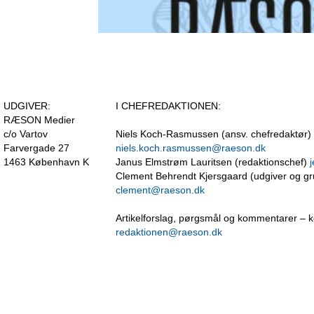
UDGIVER:
I CHEFREDAKTIONEN:
RÆSON Medier
c/o Vartov
Niels Koch-Rasmussen (ansv. chefredaktør)
Farvergade 27
niels.koch.rasmussen@raeson.dk
1463 København K
Janus Elmstrøm Lauritsen (redaktionschef)
Clement Behrendt Kjersgaard (udgiver og g
clement@raeson.dk
Artikelforslag, pørgsmål og kommentarer – k
redaktionen@raeson.dk