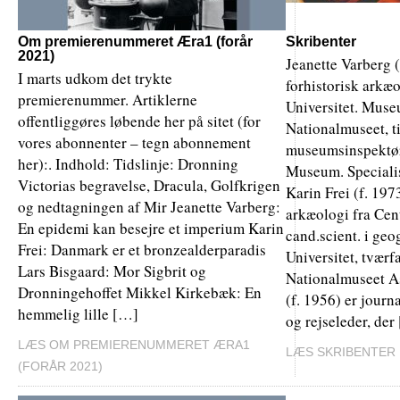
Om premierenummeret Æra1 (forår
Skribenter
2021)
Jeanette Varberg (
I marts udkom det trykte
forhistorisk arkæ
premierenummer. Artiklerne
Universitet. Mus
offentliggøres løbende her på sitet (for
Nationalmuseet, t
vores abonnenter – tegn abonnement
museumsinspektø
her):. Indhold: Tidslinje: Dronning
Museum. Specialis
Victorias begravelse, Dracula, Golfkrigen
Karin Frei (f. 1973
og nedtagningen af Mir Jeanette Varberg:
arkæologi fra Cent
En epidemi kan besejre et imperium Karin
cand.scient. i geo
Frei: Danmark er et bronzealderparadis
Universitet, tværf
Lars Bisgaard: Mor Sigbrit og
Nationalmuseet As
Dronningehoffet Mikkel Kirkebæk: En
(f. 1956) er journa
hemmelig lille […]
og rejseleder, der
LÆS OM PREMIERENUMMERET ÆRA1
LÆS SKRIBENTER
(FORÅR 2021)