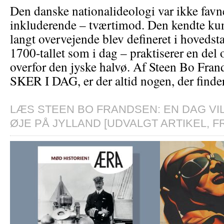
Den danske nationalideologi var ikke fav
inkluderende – tværtimod. Den kendte ku
langt overvejende blev defineret i hovedst
1700-tallet som i dag – praktiserer en del 
overfor den jyske halvø. Af Steen Bo F
SKER I DAG, er der altid nogen, der finde
LÆS STEEN BO FRANDSEN: EN DAG VI
ØJE PÅ JYLLAND [UDVALGT ARTIKEL, F