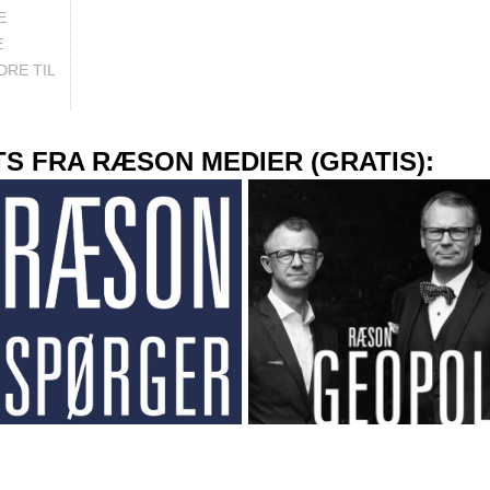
E
E
RE TIL