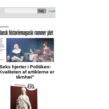
Login
Seks hjerter i Politiken:
Kvaliteten af artiklerne er
tårnhøj”