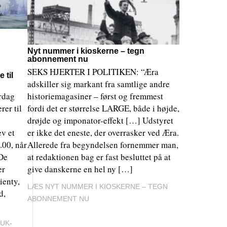
Nyt nummer i kioskerne – tegn
abonnement nu
SEKS HJERTER I POLITIKEN: “Æra
 til
adskiller sig markant fra samtlige andre
ørdag
historiemagasiner – først og fremmest
rer til
fordi det er størrelse LARGE, både i højde,
drøjde og imponator-effekt […] Udstyret
ev et
er ikke det eneste, der overrasker ved Æra.
.00, når
Allerede fra begyndelsen fornemmer man,
 De
at redaktionen bag er fast besluttet på at
er
give danskerne en hel ny […]
ienty,
LÆS NYT NUMMER I KIOSKERNE – TEGN
d,
ABONNEMENT NU
UK-