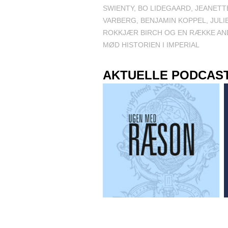
SWIENTY, BO LIDEGAARD, JEANETT
VARBERG, BENJAMIN KOPPEL, JULI
ROKKJÆR BIRCH OG EN RÆKKE AND
MØD HISTORIEN I IMPERIAL