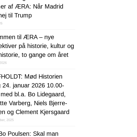
r af ÆRA: Når Madrid
nej til Trump
26
mmen til ÆRA – nye
ktiver på historie, kultur og
historie, to gange om året
 2026
HOLDT: Mød Historien
g 24. januar 2026 10.00-
 med bl.a. Bo Lidegaard,
te Varberg, Niels Bjerre-
en og Clement Kjersgaard
ber, 2025
 Bo Poulsen: Skal man