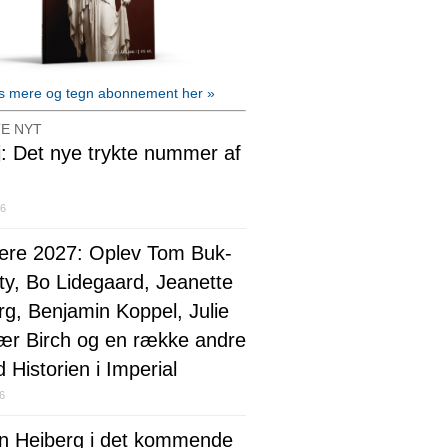
 mere og tegn abonnement her »
E NYT
j: Det nye trykte nummer af
26
ere 2027: Oplev Tom Buk-
ty, Bo Lidegaard, Jeanette
rg, Benjamin Koppel, Julie
ær Birch og en række andre
d Historien i Imperial
26
n Heiberg i det kommende