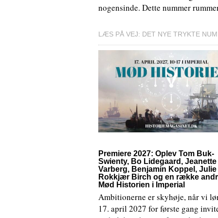
nogensinde. Dette nummer rummer b
LÆS PÅ VEJ: DET NYE TRYKTE NU
Premiere 2027: Oplev Tom Buk-
Swienty, Bo Lidegaard, Jeanette
Varberg, Benjamin Koppel, Julie
Rokkjær Birch og en række andre
Mød Historien i Imperial
Ambitionerne er skyhøje, når vi l
17. april 2027 for første gang invite