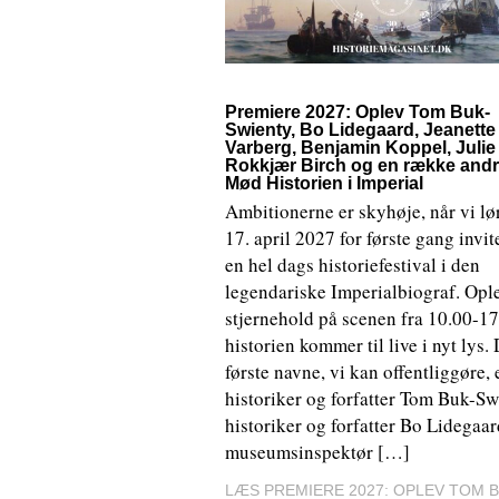
Premiere 2027: Oplev Tom Buk-
Swienty, Bo Lidegaard, Jeanette
Varberg, Benjamin Koppel, Julie
Rokkjær Birch og en række andre
Mød Historien i Imperial
Ambitionerne er skyhøje, når vi l
17. april 2027 for første gang invite
en hel dags historiefestival i den
legendariske Imperialbiograf. Opl
stjernehold på scenen fra 10.00-17
historien kommer til live i nyt lys.
første navne, vi kan offentliggøre, 
historiker og forfatter Tom Buk-Sw
historiker og forfatter Bo Lidegaar
museumsinspektør […]
LÆS PREMIERE 2027: OPLEV TOM B