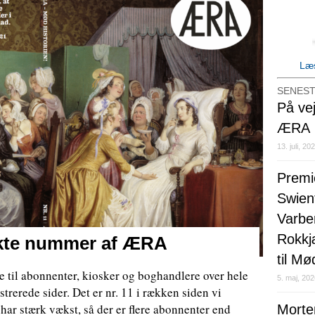
Læs
SENEST
På ve
ÆRA
13. juli, 20
Premi
Swien
Varbe
Rokkj
rykte nummer af ÆRA
til Mø
te til abonnenter, kiosker og boghandlere over hele
5. maj, 20
trerede sider. Det er nr. 11 i rækken siden vi
ar stærk vækst, så der er flere abonnenter end
Morte