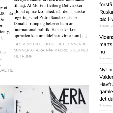
forstå
til maj. Af Morten Heiberg Det vækker
ev et
global opmærksomhed, når den spanske
Rusla
.00, når
regeringschef Pedro Sánchez afviser
 De
på: Hv
Donald Trump og belærer ham om
er
4. marts, 
international politik. Han selvsikre
ienty,
optræden kan umiddelbart virke som […]
Videns
d,
marts.
LÆS MORTEN HEIBERG I DET KOMMENDE
NUMMER AF ÆRA: NÅR MADRID SIGER NEJ
nu
UK-
TIL TRUMP
E
5. februar,
E
Nyt n
RE TIL
Valdem
Havfr
gamle
det d
5. februar,