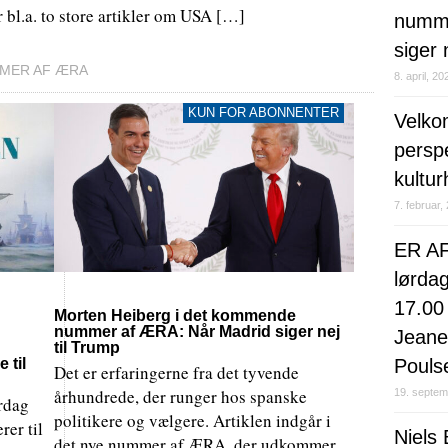
l.a. to store artikler om USA […]
numme
siger 
MMER AF ÆRA
8. april, 20
KUN FOR ABONNENTER
Velko
perspe
kultur
7. februar,
ER AF
lørda
17.00
Morten Heiberg i det kommende
nummer af ÆRA: Når Madrid siger nej
Jeanet
til Trump
 til
Pouls
Det er erfaringerne fra det tyvende
århundrede, der runger hos spanske
19. septem
ørdag
politikere og vælgere. Artiklen indgår i
rer til
Niels
det nye nummer af ÆRA, der udkommer